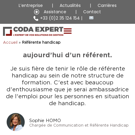
Référente Handicap
L’entreprise
Actualités
Carrières
Assistance
Contact
+33 (0)2 35 124 154
02 décembre 2021
Coda Expert est sensibilisé à la
Accueil
»
Référente handicap
gestion du handicap et dispose
aujourd’hui d’un référent.
Je suis fière de tenir le rôle de référente
handicap au sein de notre structure de
formation. C'est avec beaucoup
d'enthousiasme que je serai ambassadrice
de l'emploi pour les personnes en situation
de handicap.
Sophie HOMO
Chargée de Communication et Référente Handicap