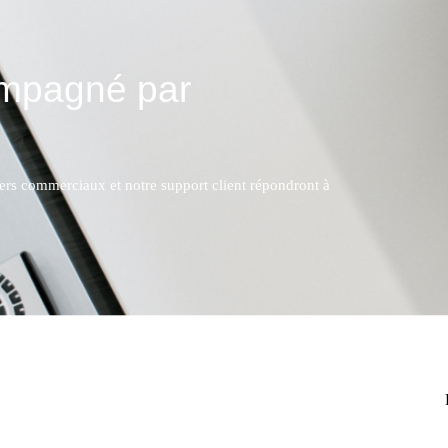
ompagné par
lers commerciaux et notre support client répondront à