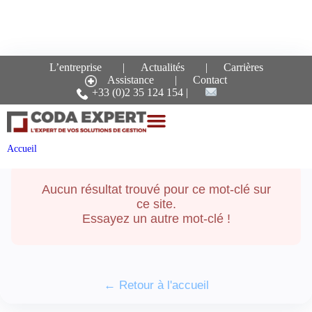
L’entreprise
Actualités
Carrières
Assistance
Contact
Recherche pour le mot-
+33 (0)2 35 124 154
clé :
crayon
Accueil
Aucun résultat trouvé pour ce mot-clé sur
ce site.
Essayez un autre mot-clé !
← Retour à l'accueil