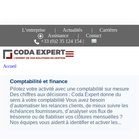
L’entreprise
Actualités
Carrières
Assistance
Contact
Recherche pour le mot-
+33 (0)2 35 124 154
clé :
finance
Pages
Accueil
Comptabilité et finance
Pilotez votre activité avec une comptabilité sur mesure
Des chiffres aux décisions : Coda Expert donne du
sens à votre comptabilité Vous avez besoin
d’automatiser les relances clients, de mieux suivre les
échéances fournisseurs, d’analyser vos flux de
trésorerie ou de fiabiliser vos clôtures mensuelles ?
Nos équipes vous aident à identifier et activer les...