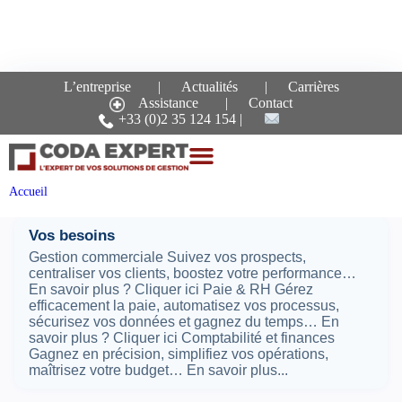
L’entreprise
Actualités
Carrières
Assistance
Contact
Recherche pour le mot-
+33 (0)2 35 124 154
clé :
batiment
Pages
Accueil
Vos besoins
Gestion commerciale Suivez vos prospects,
centraliser vos clients, boostez votre performance…
En savoir plus ? Cliquer ici Paie & RH Gérez
efficacement la paie, automatisez vos processus,
sécurisez vos données et gagnez du temps… En
savoir plus ? Cliquer ici Comptabilité et finances
Gagnez en précision, simplifiez vos opérations,
maîtrisez votre budget… En savoir plus...