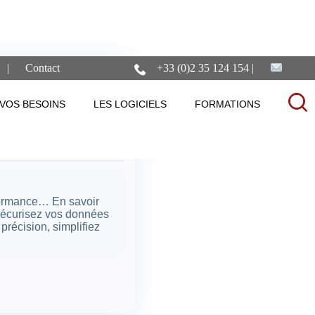
Contact
+33 (0)2 35 124 154
ilite-et-
VOS BESOINS
LES LOGICIELS
FORMATIONS
rformance… En savoir
 sécurisez vos données
récision, simplifiez