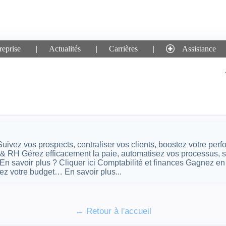
reprise
Actualités
Carrières
Assistance
e pour le mot-clé :
comptab
finances
ivez vos prospects, centraliser vos clients, boostez votre pe
e & RH Gérez efficacement la paie, automatisez vos processus,
 savoir plus ? Cliquer ici Comptabilité et finances Gagnez en p
sez votre budget… En savoir plus...
← Retour à l'accueil