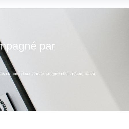
ompagné par
lers commerciaux et notre support client répondront à