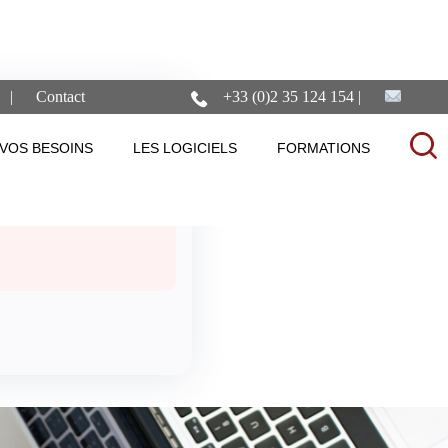
Contact
+33 (0)2 35 124 154
erciale
VOS BESOINS
LES LOGICIELS
FORMATIONS