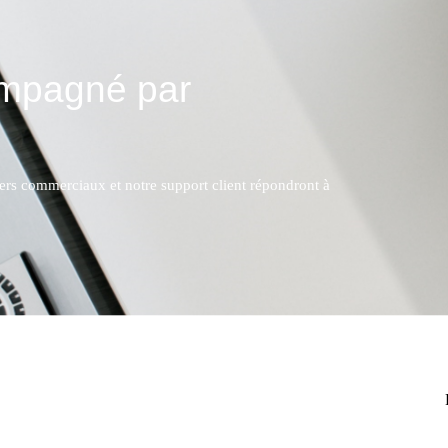
ompagné par
lers commerciaux et notre support client répondront à