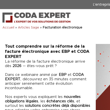
Ajoutez votre titre ici
L’entrepri
Ajoutez votre titre ici
Accueil
»
Articles Sage
»
Facturation électronique
Tout comprendre sur la réforme de la
facture électronique avec EBP et CODA
EXPERT
La réforme de la facture électronique arrive
dès
2026
— êtes-vous prêt ?
Dans ce webinaire animé par
EBP
et
CODA
EXPERT
, découvrez en 35 minutes comment
anticiper sereinement cette évolution
incontournable.
Nos experts vous expliquent les
nouvelles
obligations légales
, les
échéances clés
, et
surtout les
solutions concrètes déjà disponibles