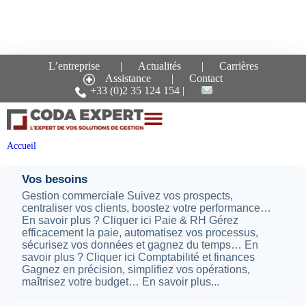
L’entreprise
Actualités
Carrières
Assistance
Contact
Recherche pour le mot-
+33 (0)2 35 124 154
clé :
besoins
Pages
Accueil
Vos besoins
Gestion commerciale Suivez vos prospects,
centraliser vos clients, boostez votre performance…
En savoir plus ? Cliquer ici Paie & RH Gérez
efficacement la paie, automatisez vos processus,
sécurisez vos données et gagnez du temps… En
savoir plus ? Cliquer ici Comptabilité et finances
Gagnez en précision, simplifiez vos opérations,
maîtrisez votre budget… En savoir plus...