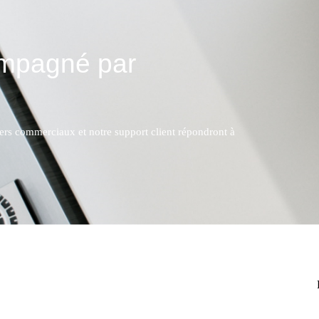
ompagné par
lers commerciaux et notre support client répondront à