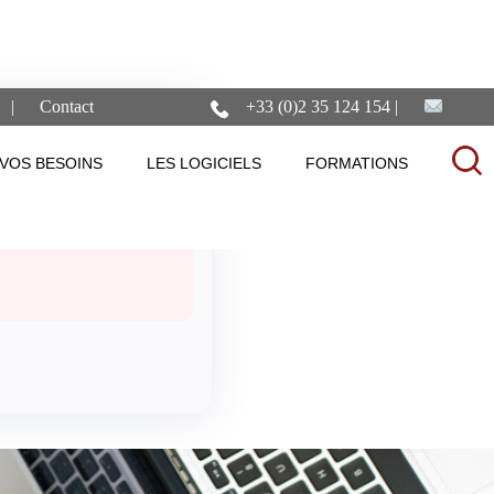
Contact
+33 (0)2 35 124 154
e-policy
VOS BESOINS
LES LOGICIELS
FORMATIONS