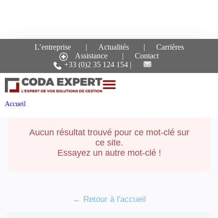
L’entreprise
Actualités
Carrières
Assistance
Contact
Recherche pour le mot-
+33 (0)2 35 124 154
clé :
decision
Accueil
Aucun résultat trouvé pour ce mot-clé sur
ce site.
Essayez un autre mot-clé !
← Retour à l'accueil