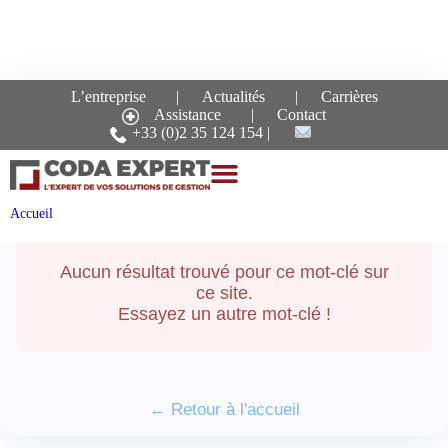
L’entreprise
Actualités
Carrières
Assistance
Contact
Recherche pour le mot-
+33 (0)2 35 124 154
clé :
cloud
Accueil
Aucun résultat trouvé pour ce mot-clé sur
ce site.
Essayez un autre mot-clé !
← Retour à l'accueil