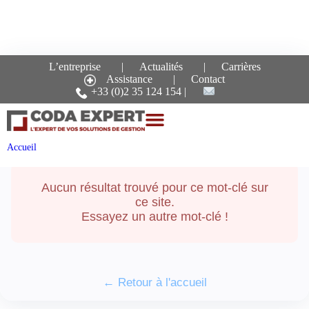
L’entreprise
Actualités
Carrières
Assistance
Contact
Recherche pour le mot-
+33 (0)2 35 124 154
clé :
essentiel
Accueil
Aucun résultat trouvé pour ce mot-clé sur
ce site.
Essayez un autre mot-clé !
← Retour à l'accueil