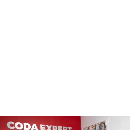
Services info-gérés
Un accompagnement de confiance pour une
informatique performante, fiable et
sécurisée.
Cliquer ici