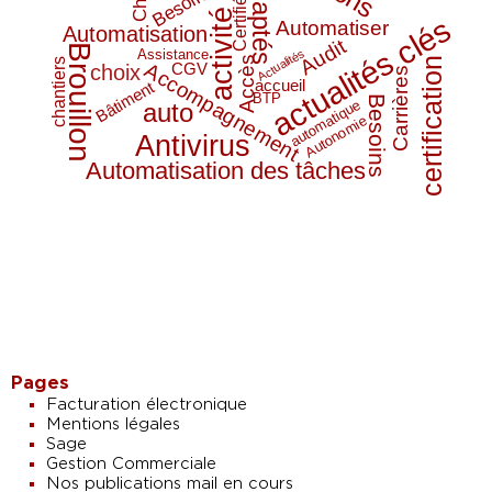
Adaptés
Certifié
activité
actualités clés
Automatiser
Automatisation
Audit
Brouillon
Actualités
Assistance
Accès
certification
chantiers
CGV
Accompagnement
choix
Carrières
accueil
Bâtiment
BTP
Besoins
automatique
auto
Autonomie
Antivirus
Automatisation des tâches
clients
Pages
Facturation électronique
Mentions légales
Sage
Gestion Commerciale
Nos publications mail en cours