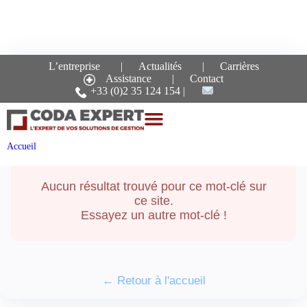
L’entreprise
Actualités
Carrières
Assistance
Contact
Recherche pour le mot-
+33 (0)2 35 124 154
clé :
description
Accueil
Aucun résultat trouvé pour ce mot-clé sur
ce site.
Essayez un autre mot-clé !
← Retour à l'accueil