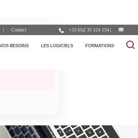
Contact
+33 (0)2 35 124 154
ments
VOS BESOINS
LES LOGICIELS
FORMATIONS