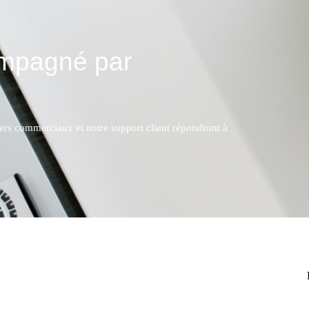
ompagné par
lers commerciaux et notre support client répondront à